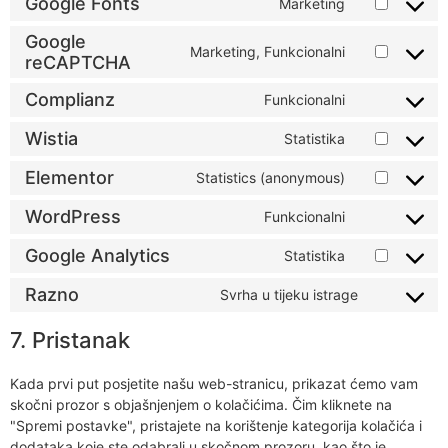
Google Fonts
Marketing
Google
Marketing, Funkcionalni
reCAPTCHA
Complianz
Funkcionalni
Wistia
Statistika
Elementor
Statistics (anonymous)
WordPress
Funkcionalni
Google Analytics
Statistika
Razno
Svrha u tijeku istrage
7. Pristanak
Kada prvi put posjetite našu web-stranicu, prikazat ćemo vam
skočni prozor s objašnjenjem o kolačićima. Čim kliknete na
"Spremi postavke", pristajete na korištenje kategorija kolačića i
dodataka koje ste odabrali u skočnom prozoru, kao što je