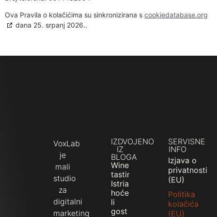
Ova Pravila o kolačićima su sinkronizirana s
cookiedatabase.org
dana 25. srpanj 2026..
IZDVOJENO
SERVISNE
VoxLab
IZ
INFO
je
BLOGA
Izjava o
Wine
mali
privatnosti
tasting
studio
(EU)
Istria:
za
hoće
Politika
digitalni
li
kolačića
gost
marketing
(EU)