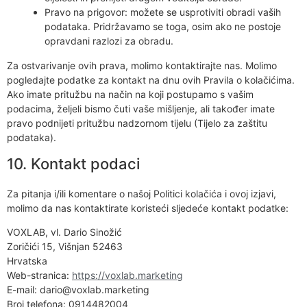
Pravo na prigovor: možete se usprotiviti obradi vaših
podataka. Pridržavamo se toga, osim ako ne postoje
opravdani razlozi za obradu.
Za ostvarivanje ovih prava, molimo kontaktirajte nas. Molimo
pogledajte podatke za kontakt na dnu ovih Pravila o kolačićima.
Ako imate pritužbu na način na koji postupamo s vašim
podacima, željeli bismo čuti vaše mišljenje, ali također imate
pravo podnijeti pritužbu nadzornom tijelu (Tijelo za zaštitu
podataka).
10. Kontakt podaci
Za pitanja i/ili komentare o našoj Politici kolačića i ovoj izjavi,
molimo da nas kontaktirate koristeći sljedeće kontakt podatke:
VOXLAB, vl. Dario Sinožić
Zoričići 15, Višnjan 52463
Hrvatska
Web-stranica:
https://voxlab.marketing
E-mail:
dario@
voxlab.marketing
Broj telefona: 0914482004