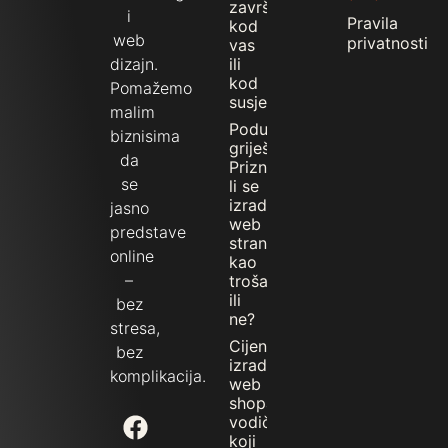
završiti
i
Pravila
kod
web
privatnosti
vas
dizajn.
ili
kod
Pomažemo
susjeda
malim
Poduzetnici
biznisima
griješe!
da
Priznaje
se
li se
izrada
jasno
web
predstave
stranice
online
kao
–
trošak
ili
bez
ne?
stresa,
Cijena
bez
izrade
komplikacija.
web
shopa:
vodič
koji