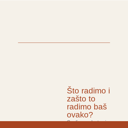
Što radimo i
zašto to
radimo baš
ovako?
Gradimo web stranice